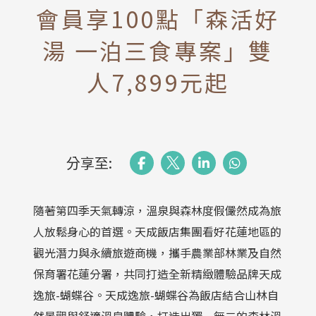
會員享100點「森活好
湯 一泊三食專案」雙
人7,899元起
分享至:
隨著第四季天氣轉涼，溫泉與森林度假儼然成為旅
人放鬆身心的首選。天成飯店集團看好花蓮地區的
觀光潛力與永續旅遊商機，攜手農業部林業及自然
保育署花蓮分署，共同打造全新精緻體驗品牌天成
逸旅-蝴蝶谷。天成逸旅-蝴蝶谷為飯店結合山林自