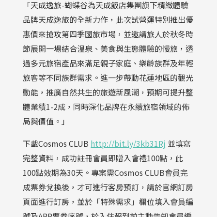
「天成逸旅-蝴蝶谷為天成飯店集團旗下精緻體驗
品牌天成逸旅的全新力作，此次試營運特別推出優
惠價來搶攻第四季國旅市場，並邀請旅人於秋冬時
節展開一場結合溫泉、美食與生態體驗的慢旅，透
過多元旅宿產品來滿足親子家庭、樂齡族群及年輕
旅客等不同族群需求。進一步帶動花蓮地區的觀光
動能，推廣自然共生的旅遊新風潮，預期可提升整
體業績1-2成，同時深化品牌在永續旅宿領域的佈
局與價值。」
下載Cosmos CLUB
http://bit.ly/3kb31Rj
並填寫
完整資料，成功註冊會員即贈入會禮100點，此
100點效期為30天。專案需Cosmos CLUB會員完
成票券兌換後，才可進行客房預訂，請於官網訂房
頁面進行訂房，並於「特殊需求」欄位填入會員編
號及APP票券序號，於入住報到前主動告知會員編