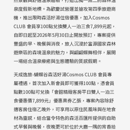
然景觀與舒適溫泉體驗，打造出獨一無二的森林溫
泉度假新地標。為歡慶試營運並搶攻第四季旅遊商
機，推出限時森活好湯住宿優惠，加入Cosmos
CLUB 會員享100點兌換雙人一泊三食7,899元起，
自即日起至2026年5月30日止開放預訂，專案提供
豐盛的早、晚餐與消夜，旅人沉浸於富源國家森林
遊樂區的森境溫泉的魅力，與翩翩蝶舞相伴，展開
一場結合溫泉療癒與生態體驗的質感假期。
天成逸旅-蝴蝶谷森活好湯Cosmos CLUB 會員專
屬禮遇，首次加入新會員即可獲得100點，憑會員
點數100點可兌換「會館精緻客房平日雙人一泊三
食優惠價7,899元」優惠票券乙張，專案內容除舒
適客房住宿乙晚外，可享用以原住民風味與在地食
材為靈感，結合當令特色的森活百匯所提供的自助
式早餐與晚餐，夜晚更可於位於大廳一隅的宵香拾