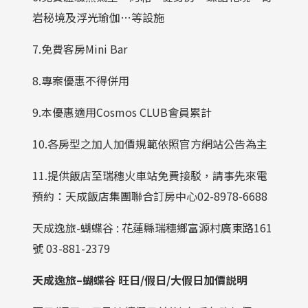
岩秘境及浮光瑜伽…等設施
7.免費客房Mini Bar
8.專案優惠不得併用
9.本優惠適用Cosmos CLUB會員累計
10.各房型之加人加價規範依照官方網站公告為主
11.提供飯店至瑞穗火車站免費接駁，請事先來電
預約：天成飯店集團聯合訂房中心02-8978-6688
天成逸旅-蝴蝶谷 : 花蓮縣瑞穗鄉富源村廣東路161
號 03-881-2379
天成逸旅
–
蝴蝶谷
旺日
/
假日
/
大假日加價説明