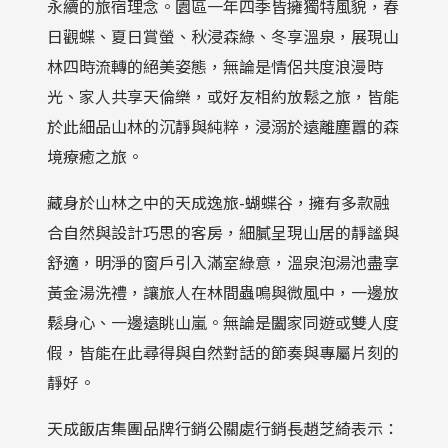
永續的旅宿理念。園區一年四季皆擁獨特風貌，春
日觀蝶、夏日賞螢、秋浸森綠、冬享溫泉，展現山
林四時流轉的絕美姿態，無論是情侶共度浪漫時
光、家人共享天倫樂，或好友相約放鬆之旅，皆能
於此細品山林的沉靜與純粹，浸溺於遠離塵囂的森
境療癒之旅。
藏身於山林之中的天成逸旅-蝴蝶谷，擁有多款融
合自然與設計巧思的客房，細膩呈現山居的靜謐與
舒適，明淨的窗戶引入滿室綠意，溫泉泡湯池盡享
黃金湯洗禮，讓旅人在林間蟲鳴與微風中，一邊放
鬆身心、一邊遠眺山嵐。無論是闔家同遊或雙人度
假，皆能在此尋得與自然對話的節奏與專屬片刻的
靜好。
天成飯店集團品牌行銷公關處行銷長趙芝綺表示：