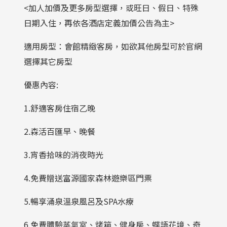
<加人加價及更多房型選擇，或旺日、假日、特殊
日期入住，再依各酒店定義加價公告為主>
適用房型：會館精緻客房，如欲其他房型可於官網
選擇其它房型
優惠內容:
1.舒適客房住宿乙晚
2.森活百匯早、晚餐
3.宵香拾味的消夜時光
4.免費贈送富源國家森林遊樂區門票
5.暢享涌泉溫泉風呂及SPA水療
6.免費體驗蒸氣室、烤箱、健身房、蝶語花境、奇