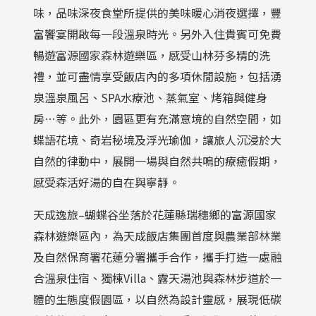
味，品味深夜食堂所提供的美味暖心消夜選擇，豐
富饗宴開啟每一段溫泉時光。另外入住貴賓可免費
暢遊富源國家森林遊樂區，感受山林芬多精的洗
禮，並可盡情享受飯店內的多項休閒設施，包括湧
泉溫泉風呂、SPA水療池、蒸氣室、烤箱與健身
房…等。此外，園區更有充滿意境的自然空間，如
蝶語花境、奇岩秘境及浮光瑜伽，讓旅人沉浸於大
自然的律動中，展開一場與自然共鳴的療癒假期，
感受森活好湯的自在與寧靜。
天成逸旅–蝴蝶谷坐落於花蓮縣瑞穗鄉的富源國家
森林遊樂區內，為天成飯店集團首度與農業部林業
及自然保育署花蓮分署攜手合作，攜手打造一處融
合溫泉住宿、獨棟Villa、露天湯池與森林步道於一
體的生態度假園區，以自然為設計靈感，展現低碳