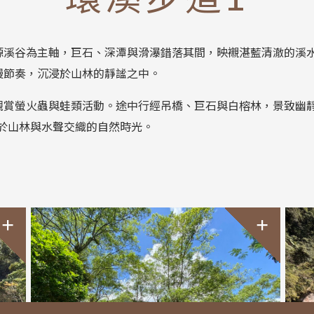
源溪谷為主軸，巨石、深潭與滑瀑錯落其間，映襯湛藍清澈的溪
慢節奏，沉浸於山林的靜謐之中。
觀賞螢火蟲與蛙類活動。途中行經吊橋、巨石與白榕林，景致幽
浸於山林與水聲交織的自然時光。