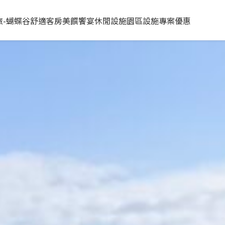
旅-蝴蝶谷
舒適客房
美饌饗宴
休閒設施
園區設施
專案優惠