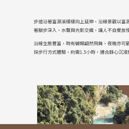
步道沿著富源溪緩緩向上延伸，沿線景觀以富
著腳步深入，水聲與光影交織，讓人不自覺放
沿線生態豐富，時有蝴蝶翩然飛舞，夜晚亦可
採步行方式體驗，約需1.5小時，適合靜心沉