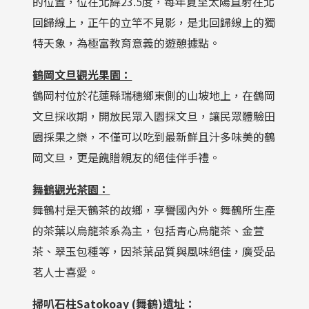
的位置，位在北緯23.5度，每年夏至太陽直射在北
回歸線上，正午的立竿不見影，是北回歸線上的獨
特天象，為極富教育意義的遊憩據點。
鶴岡文旦觀光果園：
鶴岡村位於花蓮縣瑞穗鄉東側的山坡地上，在鶴岡
文旦採收期，開放民眾入園採文旦，讓民眾體驗田
園採果之樂，不僅可以吃到最新鮮且汁多味美的鶴
岡文旦，更是餽贈親友的絕佳伴手禮。
舞鶴觀光茶園：
舞鶴村是天鶴茶的故鄉，享譽國內外。舞鶴所生產
的茶葉以烏龍茶系為主，包括青心烏龍茶、金萱
茶、翠玉包種等，因茶葉品質與風味絕佳，廣受品
茗人士喜愛。
掃叭石柱Satokoay (舞鶴)遺址：