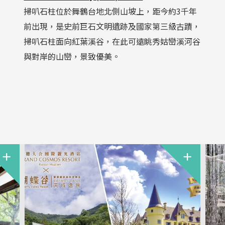
掃叭石柱位於舞鶴台地北側山坡上，距今約3千年
前出現，是史前巨石文明遺跡及國家第三級古蹟，
掃叭石柱面向紅葉溪谷，在此可遠眺秀姑巒溪河谷
與對岸的山巒，景致優美。