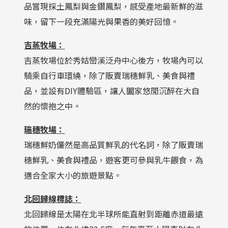
品嘗現採土鳳梨與金鑽鳳梨，感受產地最新鮮的滋
味，留下一段充滿陽光與果香的美好回憶。
吉蒸牧場：
吉蒸牧場位於秀姑巒溪泛舟中心後方，牧場內可以
騎乘自行車環繞，除了販賣瑞穗鮮乳、美食與禮
品，並設有DIY體驗區，讓人闔家悠閒沉醉在大自
然的懷抱之中。
瑞穗牧場：
瑞穗鮮奶儼然是高品質鮮乳的代名詞，除了販賣瑞
穗鮮乳、美食與禮品，遊客更可參與乳牛餵食，為
適合全家大小的旅遊景點。
北回歸線標誌：
北回歸線是太陽在北半球所能直射到距離赤道最遠