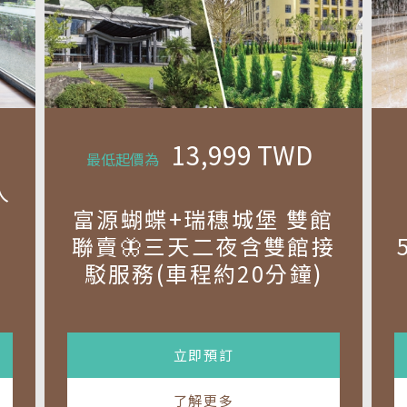
13,999
TWD
最低起價為
人
富源蝴蝶+瑞穗城堡 雙館
起
聯賣🦋三天二夜含雙館接
駁服務(車程約20分鐘)
立即預訂
了解更多