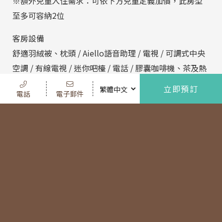
※額外兒童入住需求：可依下方兒童定義加價，此房型
至多可容納2位
客房設備
舒適羽絨被、枕頭 / Aiello語音助理 / 電視 / 可調式中央
空調 / 有線電視 / 迷你吧檯 / 電話 / 膠囊咖啡機、茶及熱
水壺設施 / 免費寬頻上網服務 / 私人專屬電子保險箱 /衛
立即預訂
電話
電子郵件
浴設備/乾濕分離浴室 / 室內溫泉泡湯浴池 / 沐浴組 / 吹
風機 / 免治馬桶
※房價需另加10%服務費
※下午15:00登記住房，退房時間上午11:00
※同房型類別中，房型格局與傢俱擺設將依照飯店現場
提供為主
※兒童定義
．0-2歲(含)：免費招待