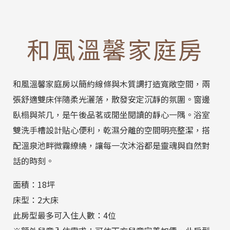
和風溫馨家庭房
和風溫馨家庭房以簡約線條與木質調打造寬敞空間，兩
張舒適雙床伴隨柔光灑落，散發安定沉靜的氛圍。窗邊
臥榻與茶几，是午後品茗或閒坐閱讀的靜心一隅。浴室
雙洗手槽設計貼心便利，乾濕分離的空間明亮整潔，搭
配溫泉池畔微霧繚繞，讓每一次沐浴都是靈魂與自然對
話的時刻。
面積：18坪
床型：2大床
此房型最多可入住人數：4位