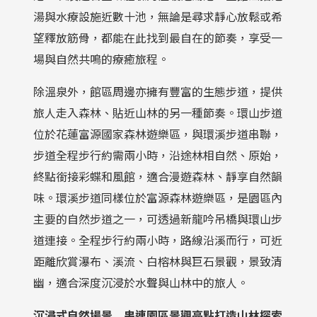
湯與水療設施近數十池，無論是尋求靜心放鬆或希
望釋放筋骨，都能在此找到最自在的節奏，享受一
場與自然共鳴的療癒旅程。
除溫泉外，館區周邊亦擁有豐富的生態步道，提供
旅人走入森林、貼近山林的另一種節奏。環山步道
位於花蓮富源國家森林遊樂區，與環溪步道串聯，
步道全程步行約需兩小時，沿途林相自然、原始，
終點銜接彩蝶和風館，適合漫遊森林、靜享自然韻
味。環溪步道同樣位於富源森林遊樂區，是園區內
主要的自然步道之一，可透過新龍吟吊橋與環山步
道連接。全程步行約兩小時，路線沿溪而行，可近
距離欣賞瀑布、溪流、白榕林與巨石景觀，景致清
幽，適合深度沉浸於水聲與山林中的旅人。
沉浸式自然場景 串連園區景觀亮點打造山林探索