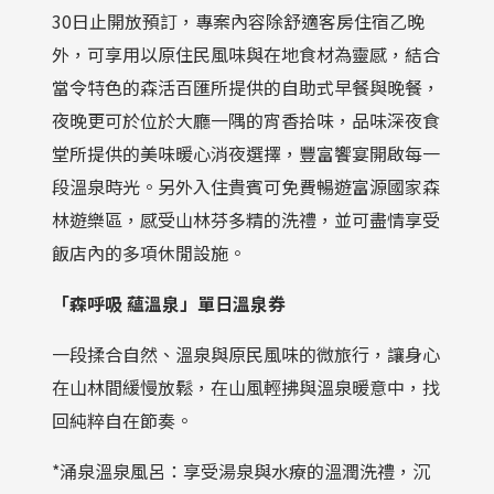
30日止開放預訂，專案內容除舒適客房住宿乙晚
外，可享用以原住民風味與在地食材為靈感，結合
當令特色的森活百匯所提供的自助式早餐與晚餐，
夜晚更可於位於大廳一隅的宵香拾味，品味深夜食
堂所提供的美味暖心消夜選擇，豐富饗宴開啟每一
段溫泉時光。另外入住貴賓可免費暢遊富源國家森
林遊樂區，感受山林芬多精的洗禮，並可盡情享受
飯店內的多項休閒設施。
「森呼吸 蘊溫泉」單日溫泉券
一段揉合自然、溫泉與原民風味的微旅行，讓身心
在山林間緩慢放鬆，在山風輕拂與溫泉暖意中，找
回純粹自在節奏。
*涌泉溫泉風呂：享受湯泉與水療的溫潤洗禮，沉