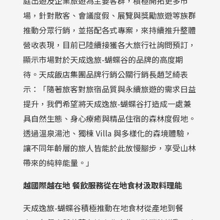
庭出遊及企業旅遊為主要客群，積極開拓更多市
場，針對散客、會議度假、展覽與獎勵旅遊等族群
推動分眾行銷，並搭配各式專案，來持續推升整體
營收表現，目前已陸續接獲各大旅行社詢問預訂，
顯示市場對於天成逸旅-蝴蝶谷的品牌的高度期
待。天成飯店集團品牌行銷公關行銷長趙芝綺表
示：「隨著旅客對旅宿品質與永續旅遊的需求日益
提升，我們希望將天成逸旅-蝴蝶谷打造成一處兼
具自然生態、身心療癒與精品住宿的森林度假地。
透過溫泉湯池、獨棟 Villa 與多樣化的森境體驗，
讓不同年齡層的旅人皆能於此放慢腳步，享受山林
帶來的純粹能量。」
越國際越在地
餐飲服務從在地食材汲取料理能
天成逸旅-蝴蝶谷積極推動在地食材從產地到餐