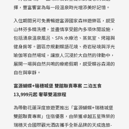
擇，豐富饗宴為每一段溫泉時光增添美好記憶。
入住期間另可免費暢遊富源國家森林遊樂區，感受
山林芬多精洗禮，並盡情享受館內多項休閒設施，
包括湧泉溫泉風呂、SPA 水療池、蒸氣室、烤箱與
健身房等。園區亦規劃蝶語花境、奇岩秘境與浮光
瑜伽等自然場域，讓旅人沉浸於大自然的律動中，
展開一場與自然共鳴的療癒假期，感受蝶谷森湯的
自在與寧靜。
富源蝴蝶+瑞穗城堡 雙館聯賣專案 二泊五食
13,999
元起
奢華雙湯旅程
為帶動花蓮深度旅遊更推出「富源蝴蝶+瑞穗城堡
雙館聯賣專案」住宿優惠，由榮獲卓越五星殊榮的
瑞穗天合國際觀光酒店攜手全新品牌的天成逸旅-