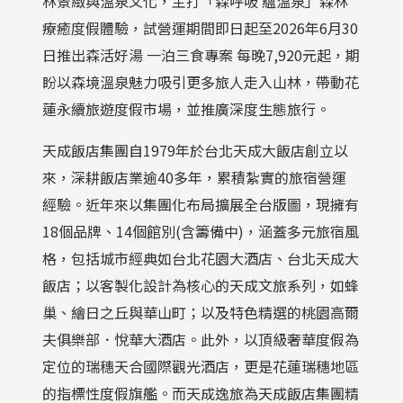
林景緻與溫泉文化，主打「森呼吸 蘊溫泉」森林
療癒度假體驗，試營運期間即日起至2026年6月30
日推出森活好湯 一泊三食專案 每晚7,920元起，期
盼以森境溫泉魅力吸引更多旅人走入山林，帶動花
蓮永續旅遊度假市場，並推廣深度生態旅行。
天成飯店集團自1979年於台北天成大飯店創立以
來，深耕飯店業逾40多年，累積紮實的旅宿營運
經驗。近年來以集團化布局擴展全台版圖，現擁有
18個品牌、14個館別(含籌備中)，涵蓋多元旅宿風
格，包括城市經典如台北花園大酒店、台北天成大
飯店；以客製化設計為核心的天成文旅系列，如蜂
巢、繪日之丘與華山町；以及特色精選的桃園高爾
夫俱樂部．悅華大酒店。此外，以頂級奢華度假為
定位的瑞穗天合國際觀光酒店，更是花蓮瑞穗地區
的指標性度假旗艦。而天成逸旅為天成飯店集團精