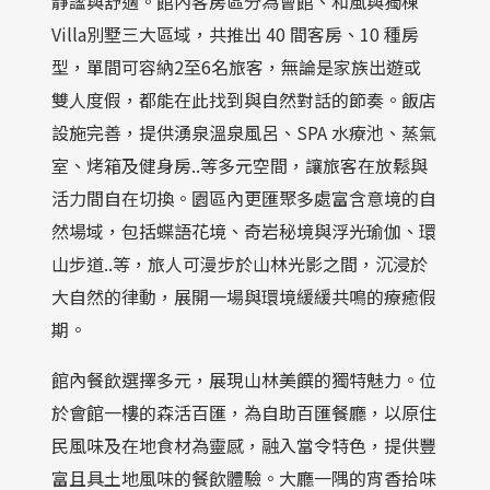
靜謐與舒適。館內客房區分為會館、和風與獨棟
Villa別墅三大區域，共推出 40 間客房、10 種房
型，單間可容納2至6名旅客，無論是家族出遊或
雙人度假，都能在此找到與自然對話的節奏。飯店
設施完善，提供湧泉溫泉風呂、SPA 水療池、蒸氣
室、烤箱及健身房..等多元空間，讓旅客在放鬆與
活力間自在切換。園區內更匯聚多處富含意境的自
然場域，包括蝶語花境、奇岩秘境與浮光瑜伽、環
山步道..等，旅人可漫步於山林光影之間，沉浸於
大自然的律動，展開一場與環境緩緩共鳴的療癒假
期。
館內餐飲選擇多元，展現山林美饌的獨特魅力。位
於會館一樓的森活百匯，為自助百匯餐廳，以原住
民風味及在地食材為靈感，融入當令特色，提供豐
富且具土地風味的餐飲體驗。大廳一隅的宵香拾味