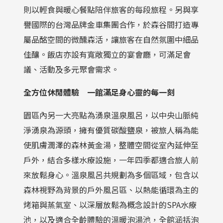
則以輕食與暖心餐點陪伴旅客的每段旅程。另與享
譽國際的台灣品牌金車集團合作，於森谷間打造專
屬品酩空間的微醺森活，讓旅客在自然氛圍中細品
佳釀。飯店亦設有寬敞獨立的宴會廳，可滿足會
議、活動及多元聚會需求。
全方位休閒體驗 一館滿足身心靈的每一刻
園區內另一大亮點為湧泉溫泉風呂，以中央山脈純
淨湧泉為源頭，擁有優質碳酸鹽泉，被旅人稱為能
使肌膚潤澤的森林黃金湯，整體空間從室內延伸至
戶外，結合多樣水療設施，一年四季都適合旅人前
來放鬆身心。溫泉風呂共規劃為多個區域，包含以
森林視野為背景的戶外風呂區、以熱能循環為主的
烤箱與蒸氣室、以深層放鬆為概念設計的SPA水療
池，以及適合全齡體驗的溫暖泡湯池，全館涵括泡