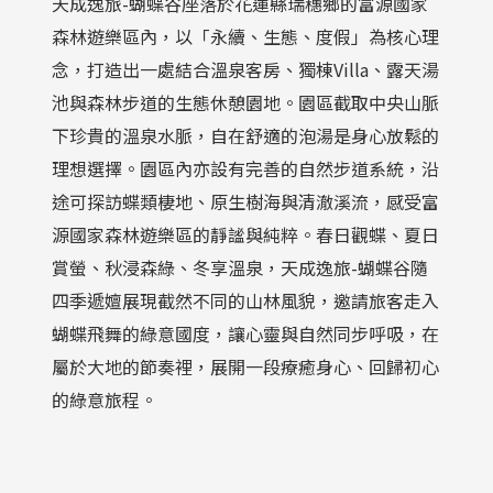
天成逸旅-蝴蝶谷座落於花蓮縣瑞穗鄉的富源國家
森林遊樂區內，以「永續、生態、度假」為核心理
念，打造出一處結合溫泉客房、獨棟Villa、露天湯
池與森林步道的生態休憩園地。園區截取中央山脈
下珍貴的溫泉水脈，自在舒適的泡湯是身心放鬆的
理想選擇。園區內亦設有完善的自然步道系統，沿
途可探訪蝶類棲地、原生樹海與清澈溪流，感受富
源國家森林遊樂區的靜謐與純粹。春日觀蝶、夏日
賞螢、秋浸森綠、冬享溫泉，天成逸旅-蝴蝶谷隨
四季遞嬗展現截然不同的山林風貌，邀請旅客走入
蝴蝶飛舞的綠意國度，讓心靈與自然同步呼吸，在
屬於大地的節奏裡，展開一段療癒身心、回歸初心
的綠意旅程。