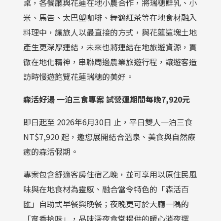
桌，各餐廳與花蓮在地小農合作，將瑞穗鮮乳、小
米、馬告、太巴塱咖啡、舞鶴紅茶等在地食材融入
料理中，讓旅人以最直接的方式，與花蓮這塊土地
產生更深厚連結，未來也將連結在地旅遊資源，貫
徹在地化精神，串聯周邊農業旅遊行程，讓遊客造
訪時慢遊飽覽花蓮瑞穗的美好。
森活好湯 一泊三食專案 試營運期間每晚7
,920
元
即日起至 2026年6月30日 止，平日雙人一泊三食
NT$7,920 起，邀您展開結合溫泉、美食與自然療
癒的森活假期。
專案包含舒適客房住宿乙晚，並可享用以原住民風
味與在地食材為靈感、融合當令特色的「森活百
匯」自助式早餐與晚餐；夜晚更可於大廳一隅的
「宵香拾味」，品味深夜食堂提供的暖心消夜選