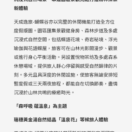
新體驗
天成逸旅-蝴蝶谷亦以完整的休閒機能打造全方位
度假版圖。園區匯集景觀健身房、森林步道及多處
沉浸式自然空間，包括蝶語花境、奇岩秘境、浮光
瑜伽與花語蝶屋，旅客可在山林光影間漫步、觀景
或進行身心平衡活動。另設置悅物茶坊及多處森系
休憩場域，提供旅人靜心停留與感受自然韻律的片
刻。多元且具深度的休閒設施，使旅客無論安排短
暫度假或三天兩夜旅程，都能自在切換節奏，盡情
沉浸於山林共鳴的療癒時光。
「森呼吸
蘊溫泉」為主題
瑞穗黃金湯自然結晶「溫泉花」等候旅人體驗