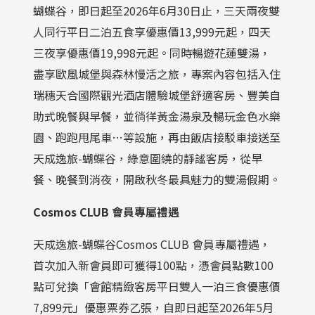
蝴蝶谷，即日起至2026年6月30日止，三天兩夜雙
人同行平日二泊五食享優惠價13,999元起，四天
三夜享優惠價19,998元起。同時暢遊花蓮雙湯，
盡享歐風城堡與森林慢活之旅，專案內容包括入住
瑞穗天合國際觀光酒店體驗城堡舒適客房、豐美自
助式晚餐與早餐，並徜徉黃金湯泉及暢玩金色水樂
園、跑跑甩尾車…等設施，再由飯店接駁車接送至
天成逸旅-蝴蝶谷，綠意圍繞的靜謐客房，從早
餐、晚餐到消夜，開啟秋冬最具魅力的雙湯假期。
Cosmos CLUB
會員專屬禮遇
天成逸旅-蝴蝶谷Cosmos CLUB 會員專屬禮遇，
首次加入新會員即可獲得100點，憑會員點數100
點可兌換「會館精緻客房平日雙人一泊三食優惠價
7,899元」優惠票券乙張，自即日起至2026年5月