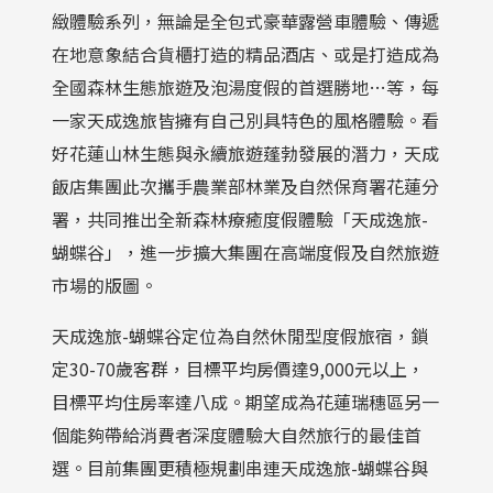
緻體驗系列，無論是全包式豪華露營車體驗、傳遞
在地意象結合貨櫃打造的精品酒店、或是打造成為
全國森林生態旅遊及泡湯度假的首選勝地…等，每
一家天成逸旅皆擁有自己別具特色的風格體驗。看
好花蓮山林生態與永續旅遊蓬勃發展的潛力，天成
飯店集團此次攜手農業部林業及自然保育署花蓮分
署，共同推出全新森林療癒度假體驗「天成逸旅-
蝴蝶谷」，進一步擴大集團在高端度假及自然旅遊
市場的版圖。
天成逸旅-蝴蝶谷定位為自然休閒型度假旅宿，鎖
定30-70歲客群，目標平均房價達9,000元以上，
目標平均住房率達八成。期望成為花蓮瑞穗區另一
個能夠帶給消費者深度體驗大自然旅行的最佳首
選。目前集團更積極規劃串連天成逸旅-蝴蝶谷與