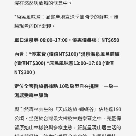
浸在悠然與放鬆的愜意中。
*原民風味煮：品嘗產地直送季節時令的鮮味，體
驗現煮的DIY樂趣。
單日溫泉券 08:00~17:00，優惠價每張：NT$650
內含：*停車費 (價值NT$100)*涌泉溫泉風呂體驗
(價值NT$300) *原民風味煮13:00~17:00 (價值
NT$300 )
定位全客群旅宿據點
10
款房型自在挑選 一房一
湯感受森林脈動
與自然森林共生的「天成逸旅-蝴蝶谷」佔地達193
公頃，坐落於台灣最大樟樹林遊樂區之中，完整保
留原始山林樣貌與多樣生態，細膩呈現山居生活的